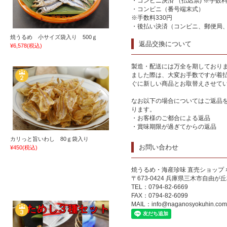
・コンビニ決済 （払込票) ※手数料
・コンビニ（番号端末式）
※手数料330円
・後払い決済（コンビニ、郵便局、
焼うるめ 小サイズ袋入り 500ｇ
返品交換について
¥6,578
(税込)
製造・配送には万全を期しており
ました際は、大変お手数ですが着
ぐに新しい商品とお取替えさせて
なお以下の場合についてはご返品
ります。
・お客様のご都合による返品
・賞味期限が過ぎてからの返品
カリっと旨いわし 80ｇ袋入り
お問い合わせ
¥450
(税込)
焼うるめ・海産珍味 直売ショップ
〒673-0424 兵庫県三木市自由が丘本
TEL：0794-82-6669
FAX：0794-82-6099
MAIL：
info@naganosyokuhin.com