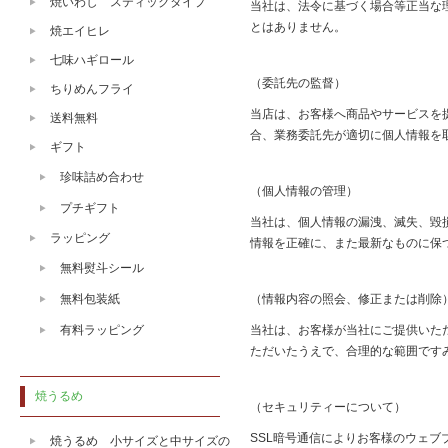
焼いわし スティックタイプ
当社は、法令に基づく場合等正当な
とはありません。
焼エイヒレ
七味ハギロール
（委託先の監督）
ちりめんフライ
当店は、お客様へ商品やサービスを
送料無料
合、業務委託先が適切に個人情報を
ギフト
珍味詰め合わせ
（個人情報の管理）
プチギフト
当社は、個人情報の漏洩、滅失、毀
ラッピング
情報を正確に、また最新なものに保
無料熨斗シール
無料包装紙
（情報内容の照会、修正または削除
有料ラッピング
当社は、お客様が当社にご提供いた
ただいたうえで、合理的な範囲です
焼うるめ
（セキュリティーについて）
SSL暗号通信によりお客様のウェ
焼うるめ 小サイズと中サイズの