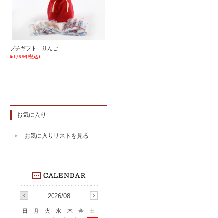
プチギフト りんご
¥1,009
(税込)
お気に入り
お気に入りリストを見る
2026/08
日
月
火
水
木
金
土