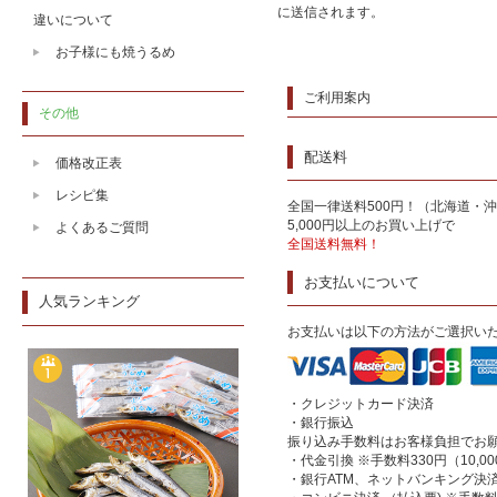
に送信されます。
違いについて
お子様にも焼うるめ
ご利用案内
その他
配送料
価格改正表
レシピ集
全国一律送料500円！（北海道・沖
5,000円以上のお買い上げで
よくあるご質問
全国送料無料！
お支払いについて
人気ランキング
お支払いは以下の方法がご選択い
・クレジットカード決済
・銀行振込
振り込み手数料はお客様負担でお
・代金引換 ※手数料330円（10,
・銀行ATM、ネットバンキング決済