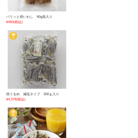
パリッと焼いわし 90g袋入り
¥450
(税込)
焼うるめ 減塩タイプ 300ｇ入り
¥4,378
(税込)