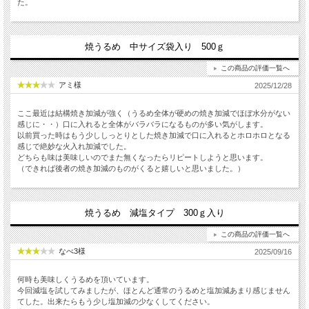
た。
焼うるめ 中サイズ袋入り 500ｇ
この商品の評価一覧へ
アミ様
2025/12/28
ここ最近は結構焼き加減が強く（うるめ全体が硬めの焼き加減でほぼ水分がない
感じに・・）口に入れると全体がバラバラになるものが多い気がします。
以前買った時はもう少ししっとりとした焼き加減で口に入れるとホロホロとなる
感じで絶妙な火入れ加減でした。
どちらも味は美味しいのでまた無くなったらリピートしようと思います。
（できれば後者の焼き加減のものがくると嬉しいと思いました。）
焼うるめ 減塩タイプ 300ｇ入り
この商品の評価一覧へ
なべ3様
2025/09/16
何時も美味しくうるめを頂いています。
今回減塩を試してみましたが、ほとんど通常のうるめと塩加減あまり感じません
てした。出来たらもう少し塩加減の少なくしてください。