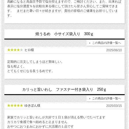
高齢になると高血圧予防で塩分控えますので、ご検討ください。また、出来れば
表示に塩分濃度％を比較出来る様にして頂けたら皆さん安心してご賞味できま
す。 まだまだ暑い日々が続きますが、貴社の皆様のご健康をお祈りしていま
す。
焼うるめ 小サイズ袋入り 300ｇ
この商品の評価一覧へ
ヒロ様
2025/06/10
定期的に注文してしまうほど美味しい。
塩も程よく。
とてもくせになる良うるめです。
カリっと旨いわし ファスナー付き袋入り 250ｇ
この商品の評価一覧へ
ゆきぽん様
2025/03/15
家族でカリッと旨いわしが大好で１日１袋が消える勢いでたべてます
カリカリ食感で食べ始めると止まりません
おやつにおつまみにおかずに大活躍の１品です