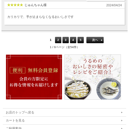
じゅんちゃん様
2024/04/24
カリカリで、手が止まらなくなるおいしさです
1
2
3
4
5
次へ
1 / 6ページ（全54件）
お店のトップへ戻る
カートを見る
ご利用案内