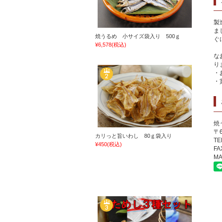
製
ま
焼うるめ 小サイズ袋入り 500ｇ
ぐ
¥6,578
(税込)
な
り
・
・
焼
〒
カリっと旨いわし 80ｇ袋入り
TE
¥450
(税込)
FA
MA