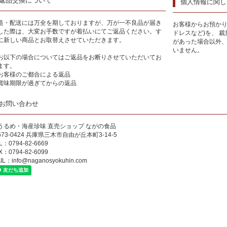
返品交換について
個人情報に関し
造・配送には万全を期しておりますが、万が一不良品が届き
お客様からお預かり
した際は、大変お手数ですが着払いにてご返品ください。す
ドレスなど)を、 
に新しい商品とお取替えさせていただきます。
があった場合以外
いません。
お以下の場合についてはご返品をお断りさせていただいてお
ます。
お客様のご都合による返品
賞味期限が過ぎてからの返品
お問い合わせ
うるめ・海産珍味 直売ショップ ながの食品
673-0424 兵庫県三木市自由が丘本町3-14-5
L：0794-82-6669
X：0794-82-6099
IL：
info@naganosyokuhin.com