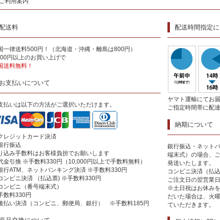
ご利用案内
配送料
配送時間指定に
国一律送料500円！（北海道・沖縄・離島は800円）
,000円以上のお買い上げで
国送料無料！
お支払いについて
ヤマト運輸にてお
支払いは以下の方法がご選択いただけます。
ご指定時間帯に配
納期について
クレジットカード決済
銀行振込
銀行振込・ネットバ
り込み手数料はお客様負担でお願いします
端末式）の場合、
代金引換 ※手数料330円（10,000円以上で手数料無料）
発送いたします。
銀行ATM、ネットバンキング決済 ※手数料330円
コンビニ決済（払
コンビニ決済 （払込票) ※手数料330円
ご注文日の翌営業
コンビニ（番号端末式）
※土日祝はお休み
手数料330円
だいた場合は、火
後払い決済（コンビニ、郵便局、銀行） ※手数料185円
ていただきます。