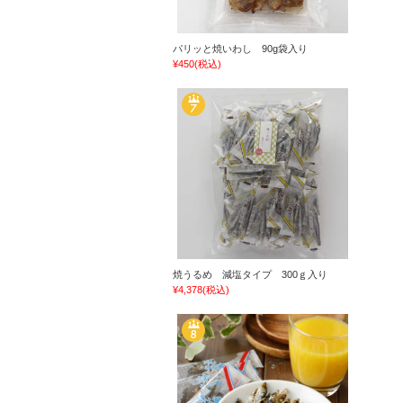
パリッと焼いわし 90g袋入り
¥450
(税込)
焼うるめ 減塩タイプ 300ｇ入り
¥4,378
(税込)