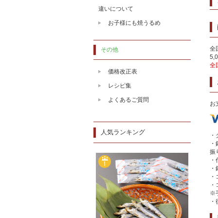
違いについて
お子様にも焼うるめ
全
その他
5
全
価格改正表
レシピ集
よくあるご質問
お
人気ランキング
・
・
振
・
・
・
・
※
・