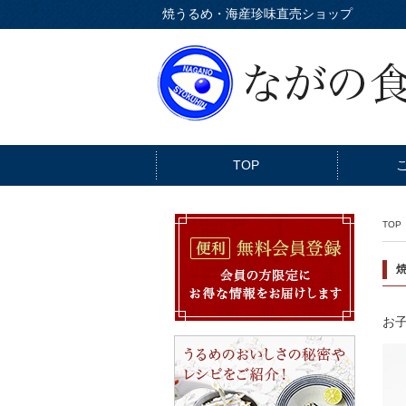
焼うるめ・海産珍味直売ショップ
TOP
TOP
お