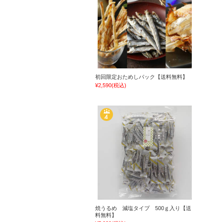
初回限定おためしパック【送料無料】
¥2,590
(税込)
焼うるめ 減塩タイプ 500ｇ入り【送
料無料】