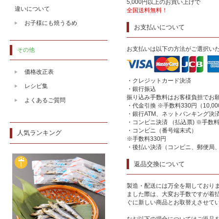
5,000円以上のお買い上げで
違いについて
全国送料無料！
お子様にも焼うるめ
お支払いについて
お支払いは以下の方法がご選択い
その他
価格改正表
・クレジットカード決済
レシピ集
・銀行振込
振り込み手数料はお客様負担でお
よくあるご質問
・代金引換 ※手数料330円（10,
・銀行ATM、ネットバンキング決済
・コンビニ決済 （払込票) ※手数料
・コンビニ（番号端末式）
人気ランキング
※手数料330円
・後払い決済（コンビニ、郵便局、
返品交換について
製造・配送には万全を期しており
ました際は、大変お手数ですが着
ぐに新しい商品とお取替えさせて