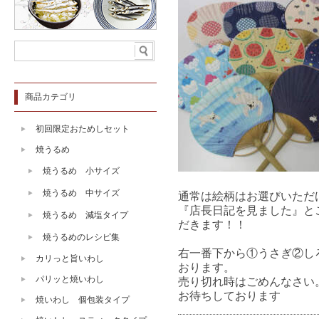
商品カテゴリ
初回限定おためしセット
焼うるめ
焼うるめ 小サイズ
焼うるめ 中サイズ
通常は絵柄はお選びいただ
『店長日記を見ました』と
焼うるめ 減塩タイプ
だきます！！
焼うるめのレシピ集
右一番下から①うさぎ②し
カリっと旨いわし
おります。
パリッと焼いわし
売り切れ時はごめんなさい
お待ちしております
焼いわし 個包装タイプ