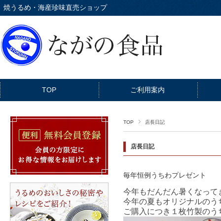
焼うるめ・海産珍味直売ショップ
TOP
ご利用案内
TOP
店長日記
店長日記
毎年恒例うちわプレゼント
今年もだんだん暑くなって
今年の夏もオリジナルのう
ご購入につき１枚竹製のう