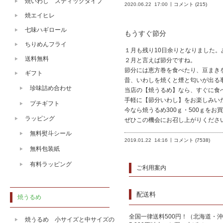
焼いわし スティックタイプ
2020.06.22
17:00
コメント (215)
焼エイヒレ
七味ハギロール
もうすぐ節分
ちりめんフライ
１月も残り10日余りとなりました
送料無料
２月と言えば節分ですね。
節分には恵方巻を食べたり、豆まき
ギフト
昔、いわしを焼くと煙と匂いが出る
珍味詰め合わせ
当店の【焼うるめ】なら、すぐに食
手軽に【節分いわし】をお楽しみい
プチギフト
今なら焼うるめ300ｇ・500ｇを
ラッピング
ぜひこの機会にお召し上がりくださ
無料熨斗シール
2019.01.22
14:16
コメント (7538)
無料包装紙
有料ラッピング
ご利用案内
配送料
焼うるめ
全国一律送料500円！（北海道・沖
焼うるめ 小サイズと中サイズの