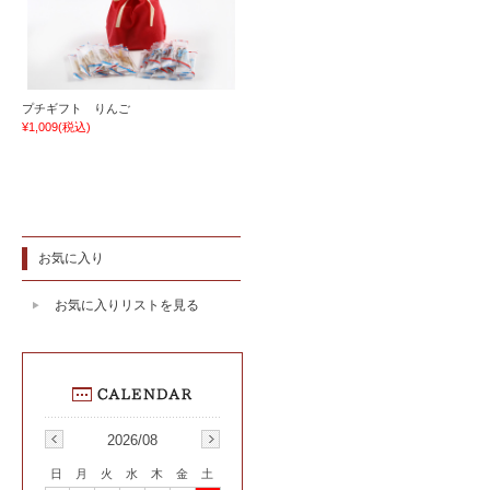
プチギフト りんご
¥1,009
(税込)
お気に入り
お気に入りリストを見る
2026/08
日
月
火
水
木
金
土