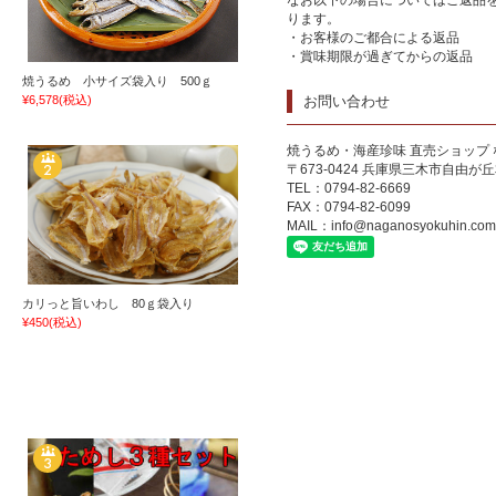
なお以下の場合についてはご返品
ります。
・お客様のご都合による返品
・賞味期限が過ぎてからの返品
焼うるめ 小サイズ袋入り 500ｇ
¥6,578
(税込)
お問い合わせ
焼うるめ・海産珍味 直売ショップ
〒673-0424 兵庫県三木市自由が丘本
TEL：0794-82-6669
FAX：0794-82-6099
MAIL：
info@naganosyokuhin.com
カリっと旨いわし 80ｇ袋入り
¥450
(税込)