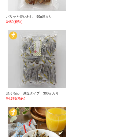
パリッと焼いわし 90g袋入り
¥450
(税込)
焼うるめ 減塩タイプ 300ｇ入り
¥4,378
(税込)