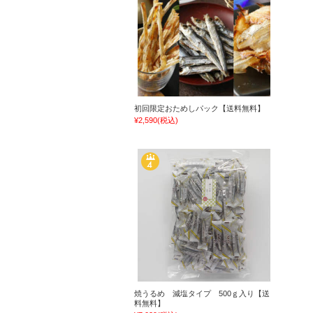
初回限定おためしパック【送料無料】
¥2,590
(税込)
焼うるめ 減塩タイプ 500ｇ入り【送
料無料】