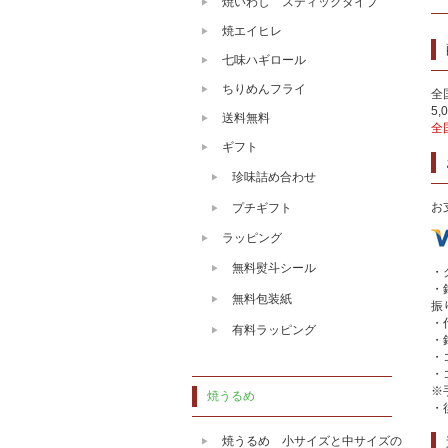
焼いわし スティックタイプ
焼エイヒレ
七味ハギロール
ちりめんフライ
全
5
送料無料
全
ギフト
珍味詰め合わせ
お
プチギフト
ラッピング
無料熨斗シール
・
・
無料包装紙
振
・
有料ラッピング
・
・
・
※
焼うるめ
・
焼うるめ 小サイズと中サイズの