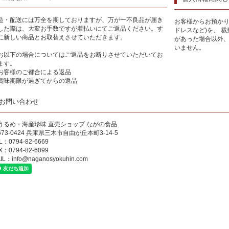
造・配送には万全を期しておりますが、万が一不良品が届き
お客様からお預かり
した際は、大変お手数ですが着払いにてご返品ください。す
ドレスなど)を、 
に新しい商品とお取替えさせていただきます。
があった場合以外
いません。
お以下の場合についてはご返品をお断りさせていただいてお
ます。
お客様のご都合による返品
賞味期限が過ぎてからの返品
お問い合わせ
うるめ・海産珍味 直売ショップ ながの食品
673-0424 兵庫県三木市自由が丘本町3-14-5
L：0794-82-6669
X：0794-82-6099
IL：
info@naganosyokuhin.com