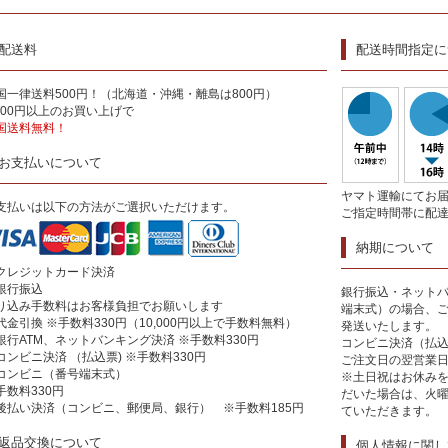
配送料
配送時間指定に
国一律送料500円！（北海道・沖縄・離島は800円）
,000円以上のお買い上げで
国送料無料！
お支払いについて
ヤマト運輸にてお
支払いは以下の方法がご選択いただけます。
ご指定時間帯に配
納期について
クレジットカード決済
銀行振込
銀行振込・ネットバ
り込み手数料はお客様負担でお願いします
端末式）の場合、
代金引換 ※手数料330円（10,000円以上で手数料無料）
発送いたします。
銀行ATM、ネットバンキング決済 ※手数料330円
コンビニ決済（払
コンビニ決済 （払込票) ※手数料330円
ご注文日の翌営業
コンビニ（番号端末式）
※土日祝はお休み
手数料330円
だいた場合は、火
後払い決済（コンビニ、郵便局、銀行） ※手数料185円
ていただきます。
返品交換について
個人情報に関し