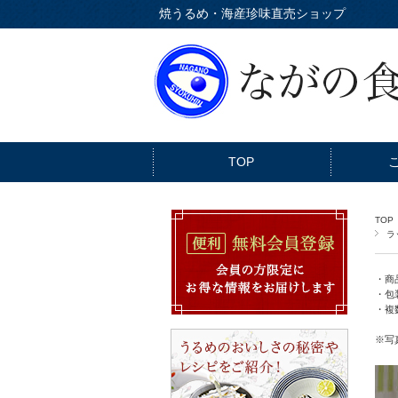
焼うるめ・海産珍味直売ショップ
TOP
TOP
ラ
・商
・包
・複
※写