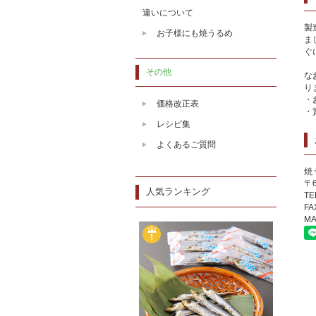
違いについて
製
お子様にも焼うるめ
ま
ぐ
その他
な
り
・
価格改正表
・
レシピ集
よくあるご質問
焼
〒
人気ランキング
TE
FA
MA