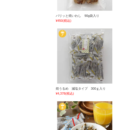
パリッと焼いわし 90g袋入り
¥450
(税込)
焼うるめ 減塩タイプ 300ｇ入り
¥4,378
(税込)