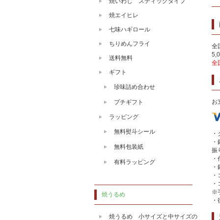
焼いわし スティックタイプ
焼エイヒレ
七味ハギロール
ちりめんフライ
全
5
送料無料
全
ギフト
珍味詰め合わせ
お
プチギフト
ラッピング
無料熨斗シール
・
・
無料包装紙
振
・
有料ラッピング
・
・
・
※
焼うるめ
・
焼うるめ 小サイズと中サイズの