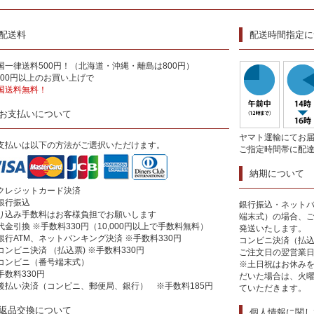
配送料
配送時間指定に
国一律送料500円！（北海道・沖縄・離島は800円）
,000円以上のお買い上げで
国送料無料！
お支払いについて
ヤマト運輸にてお
支払いは以下の方法がご選択いただけます。
ご指定時間帯に配
納期について
クレジットカード決済
銀行振込
銀行振込・ネットバ
り込み手数料はお客様負担でお願いします
端末式）の場合、
代金引換 ※手数料330円（10,000円以上で手数料無料）
発送いたします。
銀行ATM、ネットバンキング決済 ※手数料330円
コンビニ決済（払
コンビニ決済 （払込票) ※手数料330円
ご注文日の翌営業
コンビニ（番号端末式）
※土日祝はお休み
手数料330円
だいた場合は、火
後払い決済（コンビニ、郵便局、銀行） ※手数料185円
ていただきます。
返品交換について
個人情報に関し