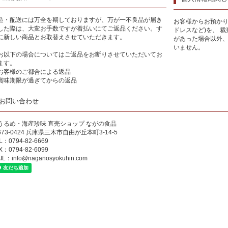
造・配送には万全を期しておりますが、万が一不良品が届き
お客様からお預かり
した際は、大変お手数ですが着払いにてご返品ください。す
ドレスなど)を、 
に新しい商品とお取替えさせていただきます。
があった場合以外
いません。
お以下の場合についてはご返品をお断りさせていただいてお
ます。
お客様のご都合による返品
賞味期限が過ぎてからの返品
お問い合わせ
うるめ・海産珍味 直売ショップ ながの食品
673-0424 兵庫県三木市自由が丘本町3-14-5
L：0794-82-6669
X：0794-82-6099
IL：
info@naganosyokuhin.com