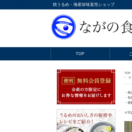
焼うるめ・海産珍味直売ショップ
TOP
TOP
ラ
・商
・包
・複
※写