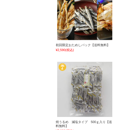
初回限定おためしパック【送料無料】
¥2,590
(税込)
焼うるめ 減塩タイプ 500ｇ入り【送
料無料】