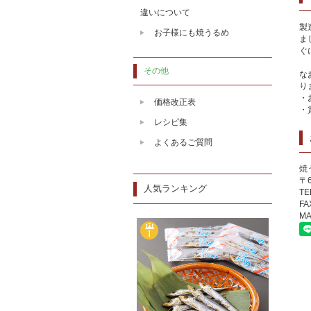
違いについて
製
お子様にも焼うるめ
ま
ぐ
その他
な
り
・
価格改正表
・
レシピ集
よくあるご質問
焼
〒
人気ランキング
TE
FA
MA