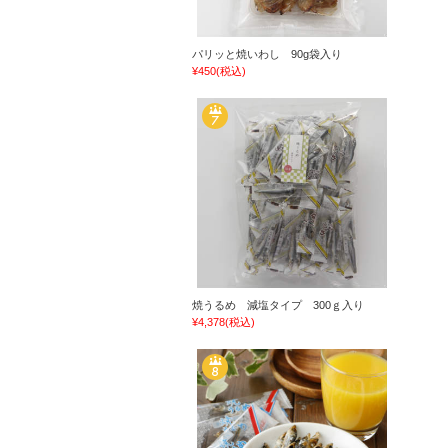
パリッと焼いわし 90g袋入り
¥450
(税込)
焼うるめ 減塩タイプ 300ｇ入り
¥4,378
(税込)