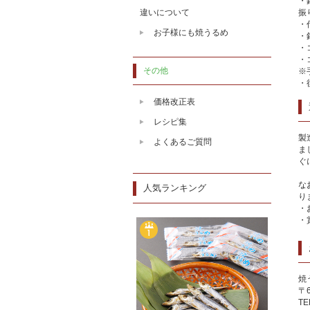
・
違いについて
振
・
お子様にも焼うるめ
・
・
・
その他
※
・
価格改正表
レシピ集
製
よくあるご質問
ま
ぐ
な
人気ランキング
り
・
・
焼
〒
TE