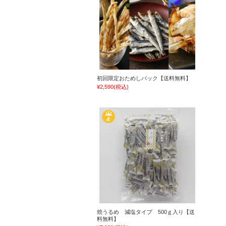
初回限定おためしパック【送料無料】
¥2,590
(税込)
焼うるめ 減塩タイプ 500ｇ入り【送
料無料】