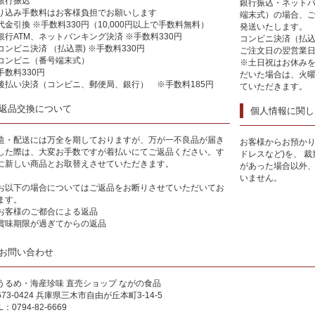
銀行振込
銀行振込・ネットバ
り込み手数料はお客様負担でお願いします
端末式）の場合、
代金引換 ※手数料330円（10,000円以上で手数料無料）
発送いたします。
銀行ATM、ネットバンキング決済 ※手数料330円
コンビニ決済（払
コンビニ決済 （払込票) ※手数料330円
ご注文日の翌営業
コンビニ（番号端末式）
※土日祝はお休み
手数料330円
だいた場合は、火
後払い決済（コンビニ、郵便局、銀行） ※手数料185円
ていただきます。
返品交換について
個人情報に関し
造・配送には万全を期しておりますが、万が一不良品が届き
お客様からお預かり
した際は、大変お手数ですが着払いにてご返品ください。す
ドレスなど)を、 
に新しい商品とお取替えさせていただきます。
があった場合以外
いません。
お以下の場合についてはご返品をお断りさせていただいてお
ます。
お客様のご都合による返品
賞味期限が過ぎてからの返品
お問い合わせ
うるめ・海産珍味 直売ショップ ながの食品
673-0424 兵庫県三木市自由が丘本町3-14-5
L：0794-82-6669