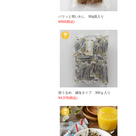
パリッと焼いわし 90g袋入り
¥450
(税込)
焼うるめ 減塩タイプ 300ｇ入り
¥4,378
(税込)