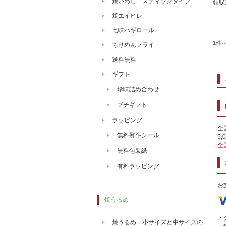
焼いわし スティックタイプ
領収
焼エイヒレ
七味ハギロール
1件
ちりめんフライ
送料無料
ギフト
珍味詰め合わせ
プチギフト
ラッピング
全
無料熨斗シール
5
全
無料包装紙
有料ラッピング
お
焼うるめ
・
焼うるめ 小サイズと中サイズの