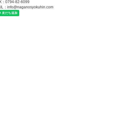
X：0794-82-6099
IL：
info@naganosyokuhin.com