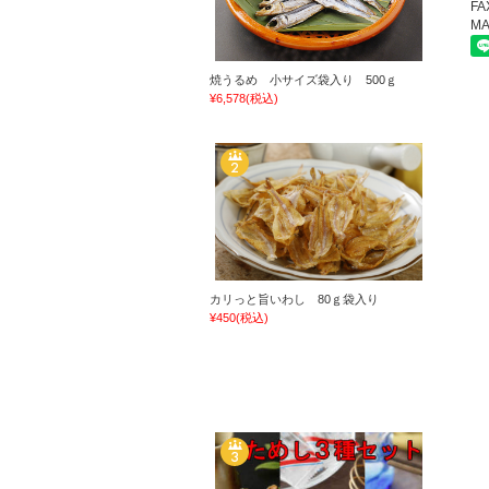
FA
MA
焼うるめ 小サイズ袋入り 500ｇ
¥6,578
(税込)
カリっと旨いわし 80ｇ袋入り
¥450
(税込)