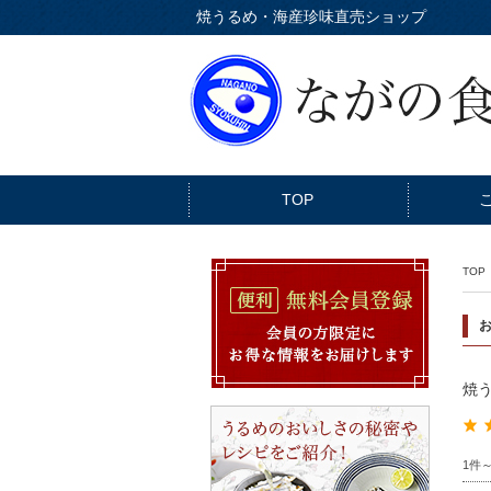
焼うるめ・海産珍味直売ショップ
TOP
TOP
焼う
1件