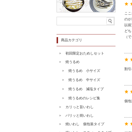
ここ
のが
以前
どち
（で
商品カテゴリ
初回限定おためしセット
焼うるめ
割引
焼うるめ 小サイズ
焼うるめ 中サイズ
焼うるめ 減塩タイプ
焼うるめのレシピ集
個包
カリっと旨いわし
パリッと焼いわし
焼いわし 個包装タイプ