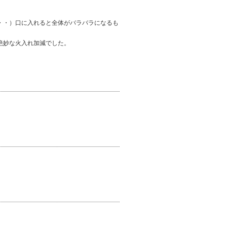
・・）口に入れると全体がバラバラになるも
絶妙な火入れ加減でした。