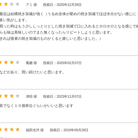
アミ 様
投稿日：2025年12月28日
最近は結構焼き加減が強く（うるめ全体が硬めの焼き加減でほぼ水分がない感じに
多い気がします。
買った時はもう少ししっとりとした焼き加減で口に入れるとホロホロとなる感じで
らも味は美味しいのでまた無くなったらリピートしようと思います。
きれば後者の焼き加減のものがくると嬉しいと思いました。）
鳳雛 様
投稿日：2025年02月07日
などがあり、買い続けたいと思います。
津田 様
投稿日：2023年11月07日
装でなく１０個単位ぐらいがいいと思います
福田光洋 様
投稿日：2019年09月28日