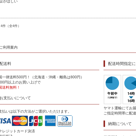
証がほしい
～4件（全4件）
ご利用案内
配送料
配送時間指定に
国一律送料500円！（北海道・沖縄・離島は800円）
,000円以上のお買い上げで
国送料無料！
お支払いについて
ヤマト運輸にてお
支払いは以下の方法がご選択いただけます。
ご指定時間帯に配
納期について
クレジットカード決済