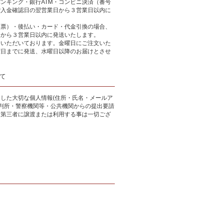
ンキング・銀行ATM・コンビニ決済（番号
ご入金確認日の翌営業日から３営業日以内に
込票）・後払い・カード・代金引換の場合、
日から３営業日以内に発送いたします。
をいただいております。金曜日にご注文いた
曜日までに発送、水曜日以降のお届けとさせ
て
した大切な個人情報(住所・氏名・メールア
裁判所・警察機関等・公共機関からの提出要請
、第三者に譲渡または利用する事は一切ござ