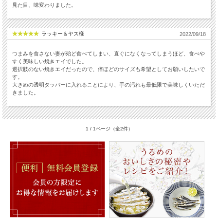
見た目、味変わりました。
ラッキー＆ヤス様
2022/09/18
つまみを食さない妻が殆ど食べてしまい、直ぐになくなってしまうほど、食べや
すく美味しい焼きエイでした。
選択肢のない焼きエイだったので、倍ほどのサイズも希望としてお願いしたいで
す。
大きめの透明タッパーに入れることにより、手の汚れも最低限で美味しくいただ
きました。
1 / 1ページ（全2件）